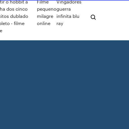
tir o hobbit a
Filme
Vingadores
lha dos cinco
pequeno
guerra
citos dublado
milagre
infinita blu
eto - filme
online
ray
e