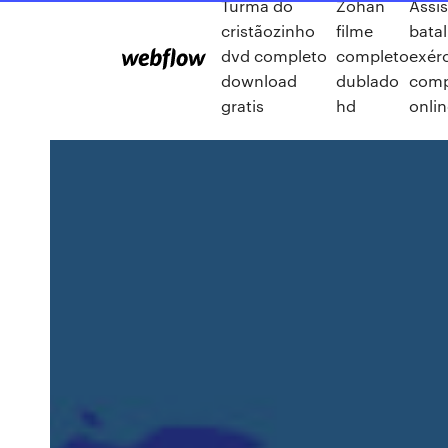
Turma do
Zohan
Assis
cristãozinho
filme
bata
dvd completo
completo
exér
download
dublado
compl
gratis
hd
onlin