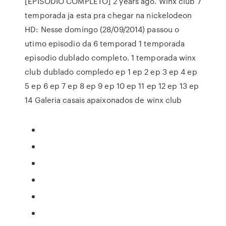
[EPISÓDIO COMPLETO] 2 years ago. Winx club 7
temporada ja esta pra chegar na nickelodeon
HD: Nesse domingo (28/09/2014) passou o
utimo episodio da 6 temporad 1 temporada
episodio dublado completo. 1 temporada winx
club dublado compledo ep 1 ep 2 ep 3 ep 4 ep
5 ep 6 ep 7 ep 8 ep 9 ep 10 ep 11 ep 12 ep 13 ep
14 Galeria casais apaixonados de winx club