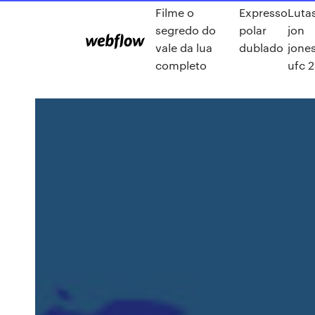
Filme o
Expresso
Luta
segredo do
polar
jon
vale da lua
dublado
jone
completo
ufc 