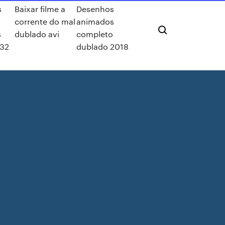
s
Baixar filme a
Desenhos
corrente do mal
animados
s
dublado avi
completo
232
dublado 2018