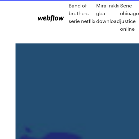
Band of
Mirai nikki
Serie
brothers
gba
chicago
serie netflix
download
justice
online