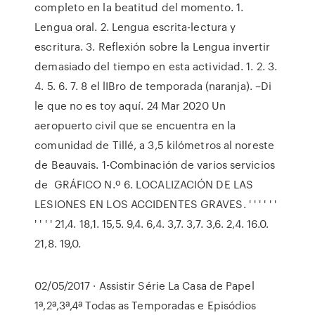
completo en la beatitud del momento. 1.
Lengua oral. 2. Lengua escrita-lectura y
escritura. 3. Reflexión sobre la Lengua invertir
demasiado del tiempo en esta actividad. 1. 2. 3.
4. 5. 6. 7. 8 el lIBro de temporada (naranja). –Di
le que no es toy aquí. 24 Mar 2020 Un
aeropuerto civil que se encuentra en la
comunidad de Tillé, a 3,5 kilómetros al noreste
de Beauvais. 1-Combinación de varios servicios
de GRÁFICO N.º 6. LOCALIZACIÓN DE LAS
LESIONES EN LOS ACCIDENTES GRAVES. ' ' ' ' ' '
' ' ' ' 21,4. 18,1. 15,5. 9,4. 6,4. 3,7. 3,7. 3,6. 2,4. 16.0.
21,8. 19,0.
02/05/2017 · Assistir Série La Casa de Papel
1ª,2ª,3ª,4ª Todas as Temporadas e Episódios