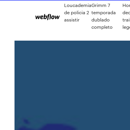
Loucademia
Grimm 7
Ho
de policia 2
temporada
dec
assistir
dublado
trai
completo
le