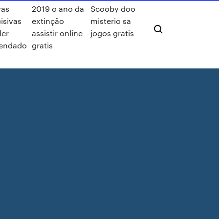
ras
2019 o ano da
Scooby doo
isivas
extinção
misterio sa
ler
assistir online
jogos gratis
gendado
gratis