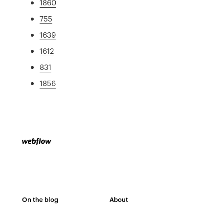
1860
755
1639
1612
831
1856
On the blog
About