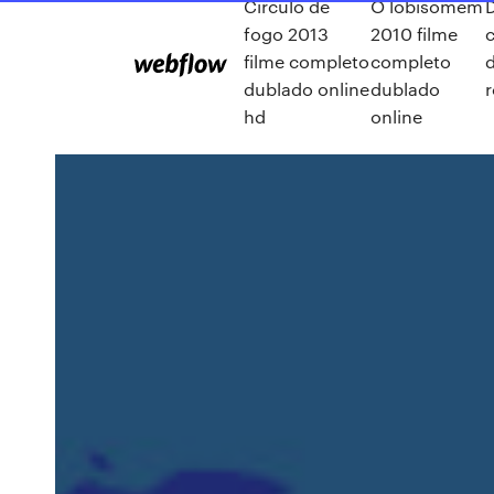
Circulo de
O lobisomem
fogo 2013
2010 filme
filme completo
completo
dublado online
dublado
hd
online