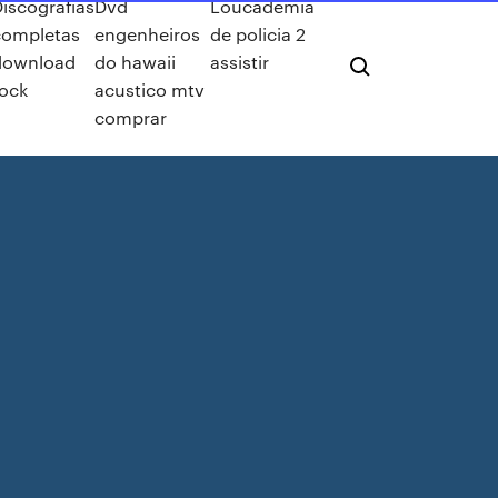
Discografias
Dvd
Loucademia
completas
engenheiros
de policia 2
download
do hawaii
assistir
rock
acustico mtv
comprar