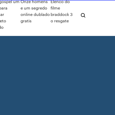
 gospel um
Onze homens
Elenco do
para
e um segredo
filme
dar
online dublado
braddock 3
eto
gratis
o resgate
do