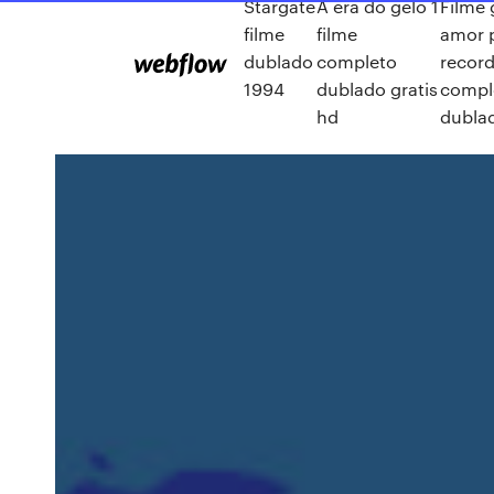
Stargate
A era do gelo 1
Filme
filme
filme
amor 
dublado
completo
recor
1994
dublado gratis
compl
hd
dubla