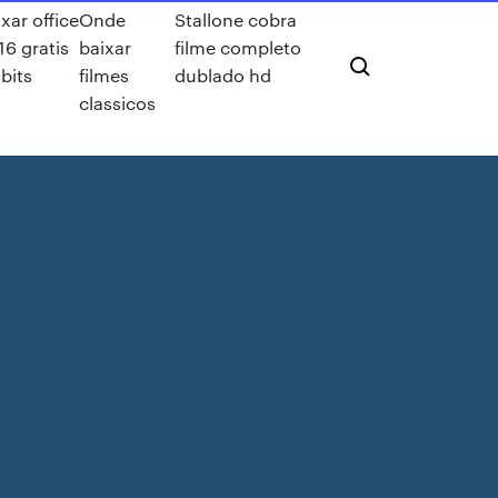
xar office
Onde
Stallone cobra
16 gratis
baixar
filme completo
bits
filmes
dublado hd
classicos