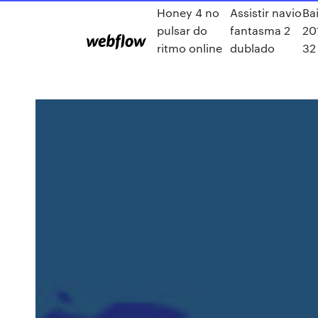
Honey 4 no
Assistir navio
Bai
pulsar do
fantasma 2
20
ritmo online
dublado
32 