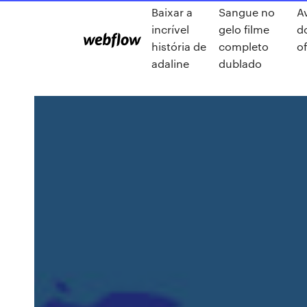
Baixar a
Sangue no
Av
incrível
gelo filme
d
história de
completo
of
adaline
dublado