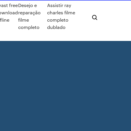
ast free
Desejo e
Assistir ray
ownload
reparação
charles filme
fline
filme
completo
completo
dublado