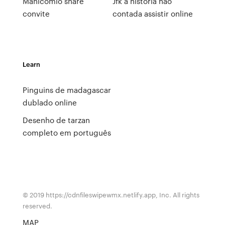
Manicômio share
Jfk a história não
convite
contada assistir online
Learn
Pinguins de madagascar
dublado online
Desenho de tarzan
completo em português
© 2019 https://cdnfileswipewmx.netlify.app, Inc. All rights
reserved.
MAP