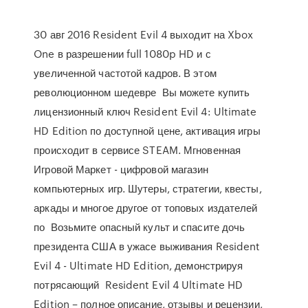
30 авг 2016 Resident Evil 4 выходит на Xbox
One в разрешении full 1080p HD и с
увеличенной частотой кадров. В этом
революционном шедевре Вы можете купить
лицензионный ключ Resident Evil 4: Ultimate
HD Edition по доступной цене, активация игры
происходит в сервисе STEAM. Мгновенная
Игровой Маркет - цифровой магазин
компьютерных игр. Шутеры, стратегии, квесты,
аркады и многое другое от топовых издателей
по Возьмите опасный культ и спасите дочь
президента США в ужасе выживания Resident
Evil 4 - Ultimate HD Edition, демонстрируя
потрясающий Resident Evil 4 Ultimate HD
Edition – полное описание, отзывы и рецензии,