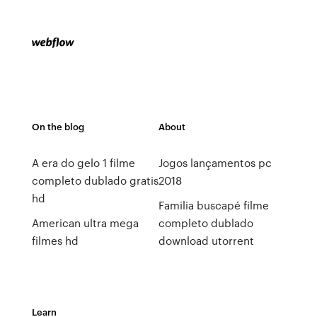
On the blog
About
A era do gelo 1 filme
Jogos lançamentos pc
completo dublado gratis
2018
hd
Familia buscapé filme
American ultra mega
completo dublado
filmes hd
download utorrent
Learn