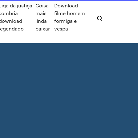
Liga da justiça
Coisa
Download
sombria
mais
filme homem
download
linda
formiga e
legendado
baixar
vespa