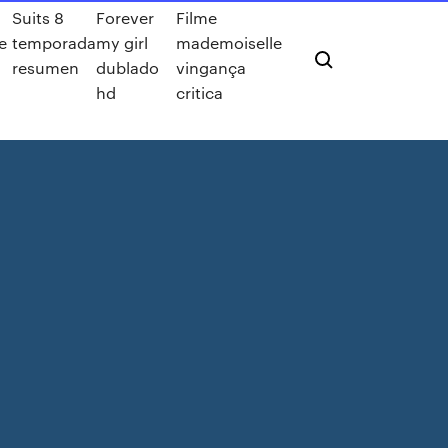
Suits 8
Forever
Filme
e
temporada
my girl
mademoiselle
resumen
dublado
vingança
hd
critica