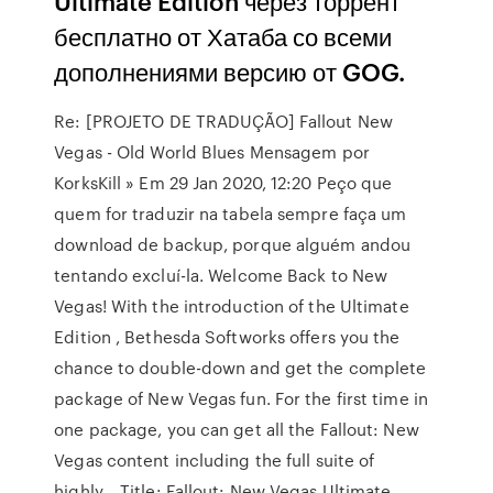
Ultimate Edition через торрент
бесплатно от Хатаба со всеми
дополнениями версию от GOG.
Re: [PROJETO DE TRADUÇÃO] Fallout New
Vegas - Old World Blues Mensagem por
KorksKill » Em 29 Jan 2020, 12:20 Peço que
quem for traduzir na tabela sempre faça um
download de backup, porque alguém andou
tentando excluí-la. Welcome Back to New
Vegas! With the introduction of the Ultimate
Edition , Bethesda Softworks offers you the
chance to double-down and get the complete
package of New Vegas fun. For the first time in
one package, you can get all the Fallout: New
Vegas content including the full suite of
highly… Title: Fallout: New Vegas Ultimate