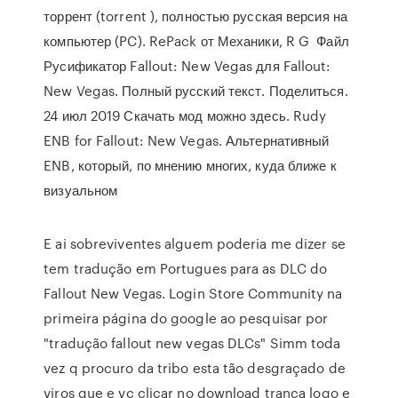
торрент (torrent ), полностью русская версия на
компьютер (PC). RePack от Механики, R G Файл
Русификатор Fallout: New Vegas для Fallout:
New Vegas. Полный русский текст. Поделиться.
24 июл 2019 Скачать мод можно здесь. Rudy
ENB for Fallout: New Vegas. Альтернативный
ENB, который, по мнению многих, куда ближе к
визуальном
E ai sobreviventes alguem poderia me dizer se
tem tradução em Portugues para as DLC do
Fallout New Vegas. Login Store Community na
primeira página do google ao pesquisar por
"tradução fallout new vegas DLCs" Simm toda
vez q procuro da tribo esta tão desgraçado de
viros que e vc clicar no download tranca logo e