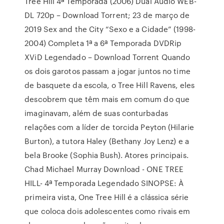
Tree Hill 4ª Temporada (2006) Dual Áudio WEB-
DL 720p – Download Torrent; 23 de março de
2019 Sex and the City “Sexo e a Cidade” (1998-
2004) Completa 1ª a 6ª Temporada DVDRip
XViD Legendado – Download Torrent Quando
os dois garotos passam a jogar juntos no time
de basquete da escola, o Tree Hill Ravens, eles
descobrem que têm mais em comum do que
imaginavam, além de suas conturbadas
relações com a líder de torcida Peyton (Hilarie
Burton), a tutora Haley (Bethany Joy Lenz) e a
bela Brooke (Sophia Bush). Atores principais.
Chad Michael Murray Download - ONE TREE
HILL- 4ª Temporada Legendado SINOPSE: À
primeira vista, One Tree Hill é a clássica série
que coloca dois adolescentes como rivais em