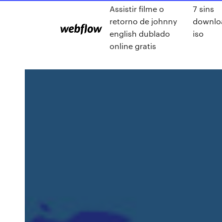
Assistir filme o
7 sins
retorno de johnny
downlo
english dublado
iso
online gratis