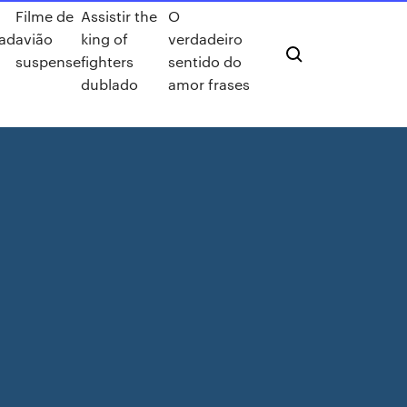
Filme de
Assistir the
O
ad
avião
king of
verdadeiro
suspense
fighters
sentido do
dublado
amor frases